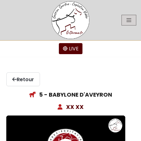
Aller
au
contenu
🔴 LIVE
Retour
5 - BABYLONE D'AVEYRON
XX XX