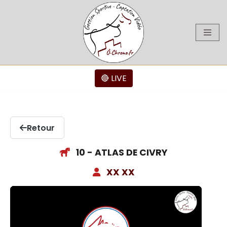
Aller
au
contenu
🔴 LIVE
Retour
10 - ATLAS DE CIVRY
XX XX