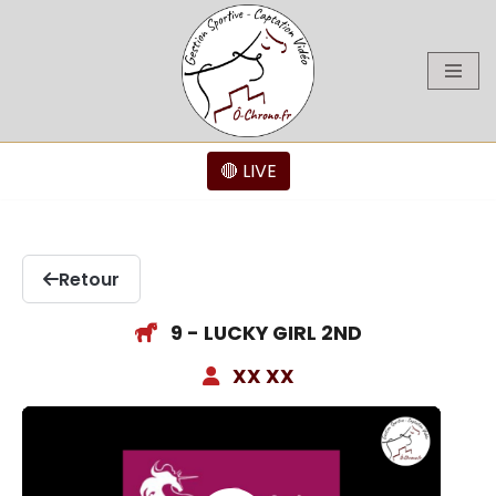
Aller
au
contenu
🔴 LIVE
Retour
9 - LUCKY GIRL 2ND
XX XX