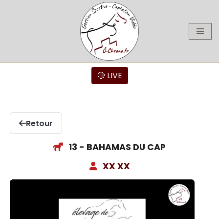
Aller
au
contenu
🔴 LIVE
Retour
13 - BAHAMAS DU CAP
XX XX