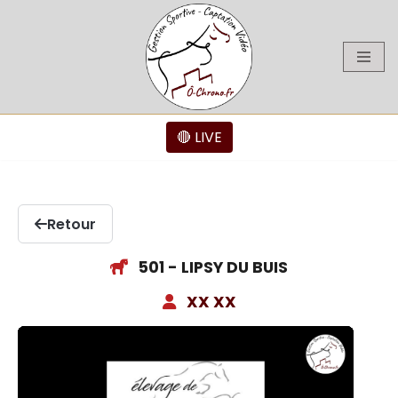
Aller
au
contenu
🔴 LIVE
Retour
501 - LIPSY DU BUIS
XX XX