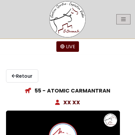
Aller
au
contenu
🔴 LIVE
Retour
55 - ATOMIC CARMANTRAN
XX XX