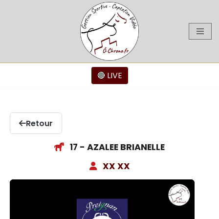
Aller
au
contenu
🔴 LIVE
Retour
17 - AZALEE BRIANELLE
XX XX