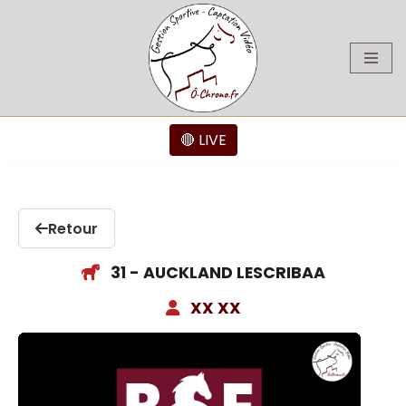
Aller
au
contenu
🔴 LIVE
Retour
31 - AUCKLAND LESCRIBAA
XX XX