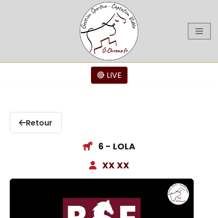
Aller
au
contenu
🔴 LIVE
Retour
6 - LOLA
XX XX