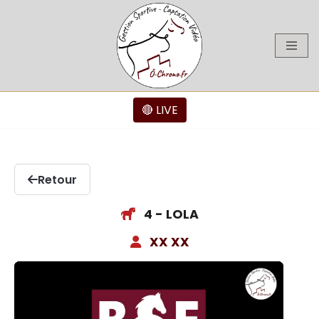
Aller
au
contenu
🔴 LIVE
Retour
4 - LOLA
XX XX