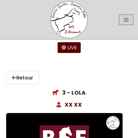
Aller
au
contenu
🔴 LIVE
Retour
3 - LOLA
XX XX