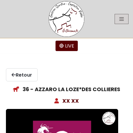
Aller
au
contenu
🔴 LIVE
Retour
36 - AZZARO LA LOZE*DES COLLIERES
XX XX