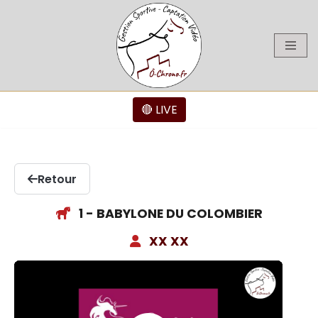
Aller
au
contenu
🔴 LIVE
Retour
1 - BABYLONE DU COLOMBIER
XX XX