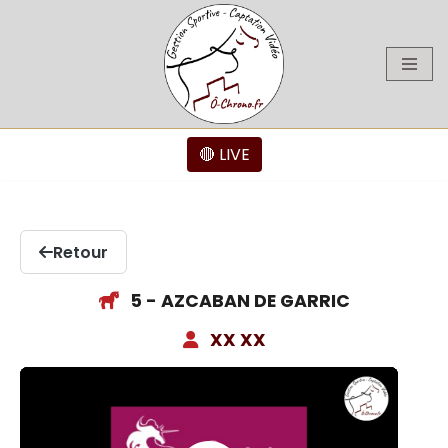
Aller
au
contenu
🔴 LIVE
Retour
5 - AZCABAN DE GARRIC
XX XX