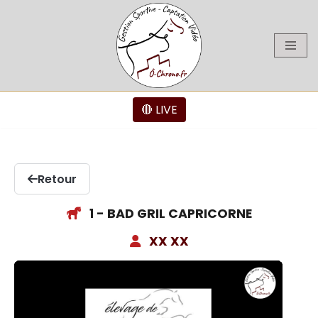
Aller
au
contenu
🔴 LIVE
Retour
1 - BAD GRIL CAPRICORNE
XX XX