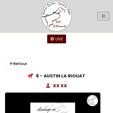
Aller
au
contenu
🔴 LIVE
Retour
6 - AUSTIN LA RIOUAT
XX XX