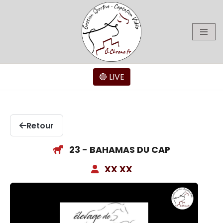
Aller
au
contenu
🔴 LIVE
Retour
23 - BAHAMAS DU CAP
XX XX