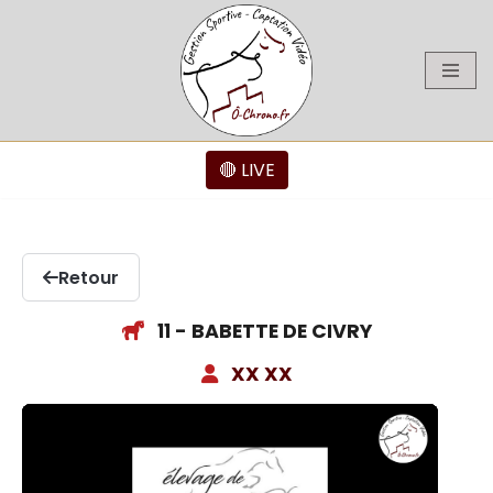
Aller
au
contenu
🔴 LIVE
Retour
11 - BABETTE DE CIVRY
XX XX