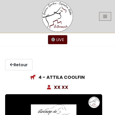
Aller
au
contenu
🔴 LIVE
Retour
4 - ATTILA COOLFIN
XX XX