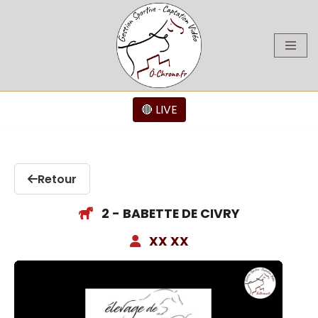
Aller
au
contenu
🔴 LIVE
Retour
2 - BABETTE DE CIVRY
XX XX