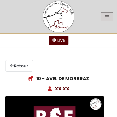
Aller
au
contenu
🔴 LIVE
Retour
10 - AVEL DE MORBRAZ
XX XX