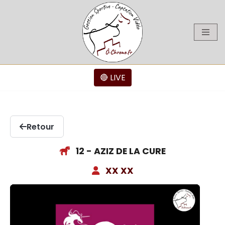
Aller
au
contenu
🔴 LIVE
Retour
12 - AZIZ DE LA CURE
XX XX