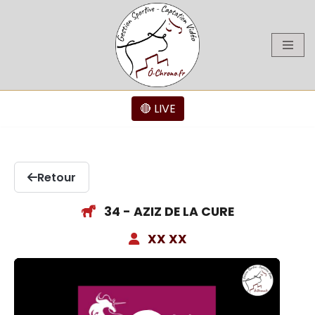
Aller
au
contenu
🔴 LIVE
Retour
34 - AZIZ DE LA CURE
XX XX