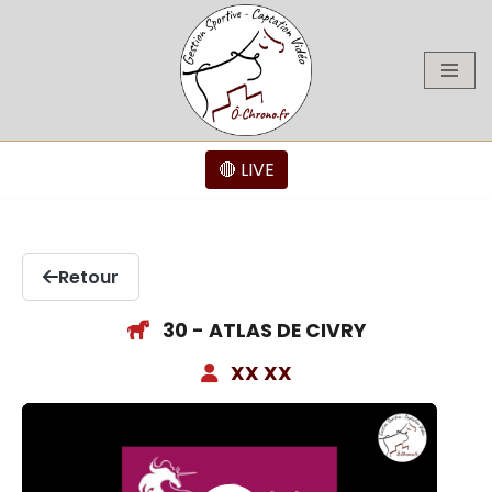
Aller
au
contenu
🔴 LIVE
Retour
30 - ATLAS DE CIVRY
XX XX