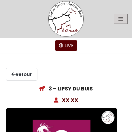
Aller
au
contenu
🔴 LIVE
Retour
3 - LIPSY DU BUIS
XX XX