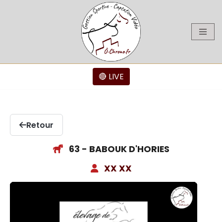
Aller
au
contenu
🔴 LIVE
Retour
63 - BABOUK D'HORIES
XX XX