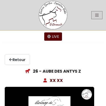
Aller
au
contenu
🔴 LIVE
Retour
26 - AUBE DES ANTYS Z
XX XX