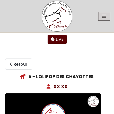
Aller
au
contenu
🔴 LIVE
Retour
5 - LOLIPOP DES CHAYOTTES
XX XX