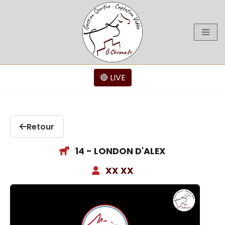
Aller
au
contenu
🔴 LIVE
Retour
14 - LONDON D'ALEX
XX XX