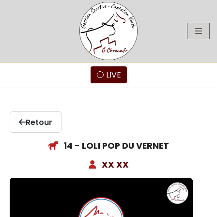
Aller
au
contenu
🔴 LIVE
Retour
14 - LOLI POP DU VERNET
XX XX