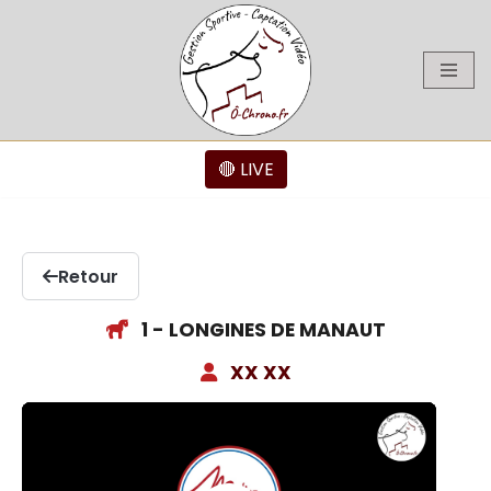
Aller
au
contenu
🔴 LIVE
Retour
1 - LONGINES DE MANAUT
XX XX