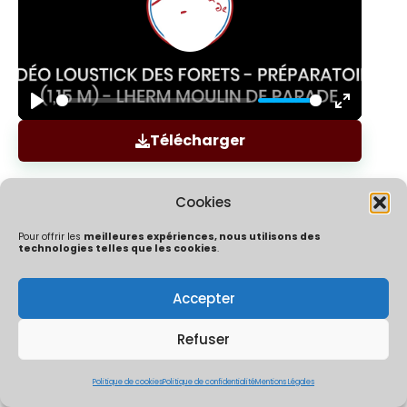
Play
Enter
Télécharger
fullscree
Cookies
Pour offrir les
meilleures expériences, nous utilisons des
technologies telles que les cookies
.
Accepter
Politique de confidentialité
Mentions Légales
Politique de cookies (UE)
Refuser
ÔChrono By Ocaptation | Un concept crée et développé par
Thibaut Mouly & Co | 2026
Politique de cookies
Politique de confidentialité
Mentions Légales