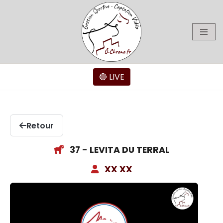
Aller
au
contenu
🔴 LIVE
Retour
37 - LEVITA DU TERRAL
XX XX