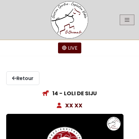
Aller
au
contenu
🔴 LIVE
Retour
14 - LOLI DE SIJU
XX XX