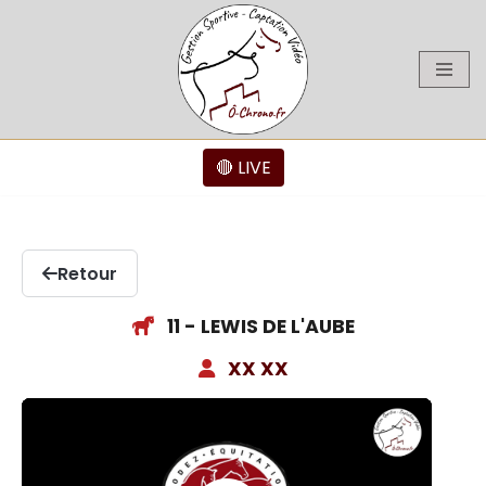
Aller
au
contenu
🔴 LIVE
Retour
11 - LEWIS DE L'AUBE
XX XX