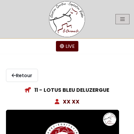
Aller
au
contenu
🔴 LIVE
Retour
11 - LOTUS BLEU DELUZERGUE
XX XX