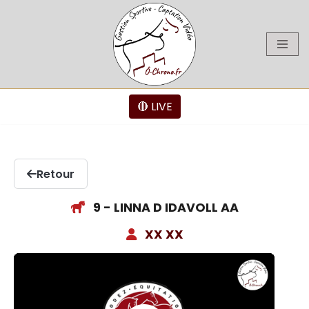
Aller
au
contenu
🔴 LIVE
Retour
9 - LINNA D IDAVOLL AA
XX XX