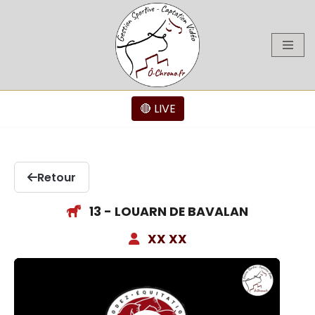
Aller
au
contenu
🔴 LIVE
Retour
13 - LOUARN DE BAVALAN
XX XX