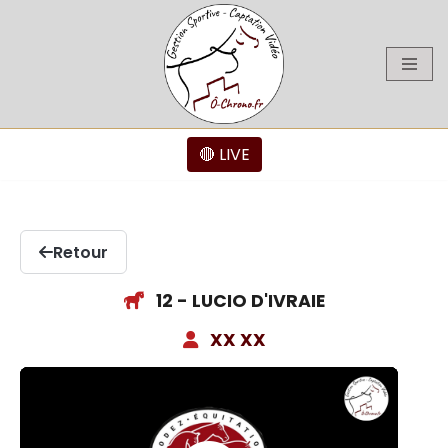
Aller
au
contenu
🔴 LIVE
Retour
12 - LUCIO D'IVRAIE
XX XX