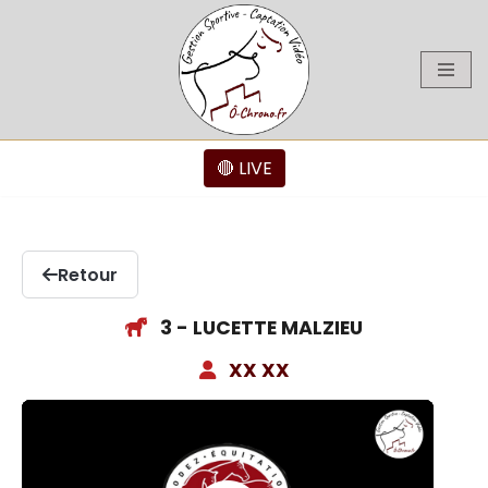
Aller
au
contenu
🔴 LIVE
Retour
3 - LUCETTE MALZIEU
XX XX