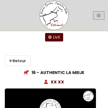
Aller
au
contenu
🔴 LIVE
Retour
16 - AUTHENTIC LA MEIJE
XX XX