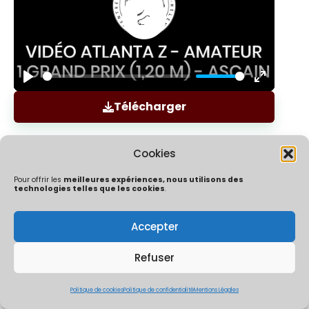
Play
Enter
Télécharger
fullscree
Cookies
Pour offrir les
meilleures expériences, nous utilisons des
technologies telles que les cookies
.
Accepter
Politique de confidentialité
Mentions Légales
Politique de cookies (UE)
Refuser
ÔChrono By Ocaptation | Un concept crée et développé par
Thibaut Mouly & Co | 2026
Politique de cookies
Politique de confidentialité
Mentions Légales