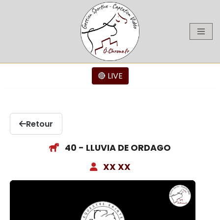
Aller
au
contenu
🔴 LIVE
Retour
40 - LLUVIA DE ORDAGO
XX XX