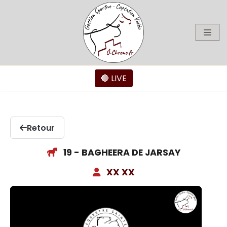
Aller
au
contenu
🔴 LIVE
Retour
19 - BAGHEERA DE JARSAY
XX XX