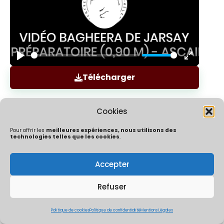
Play
Enter
Télécharger
fullscree
Cookies
Pour offrir les
meilleures expériences, nous utilisons des
technologies telles que les cookies
.
Accepter
Politique de confidentialité
Mentions Légales
Politique de cookies (UE)
Refuser
ÔChrono By Ocaptation | Un concept crée et développé par
Thibaut Mouly & Co | 2026
Politique de cookies
Politique de confidentialité
Mentions Légales