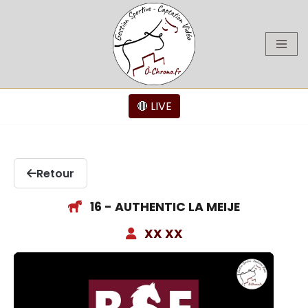
Aller
au
contenu
🔴 LIVE
Retour
16 - AUTHENTIC LA MEIJE
XX XX