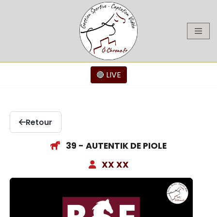
Aller
au
contenu
🔴 LIVE
Retour
39 - AUTENTIK DE PIOLE
XX XX