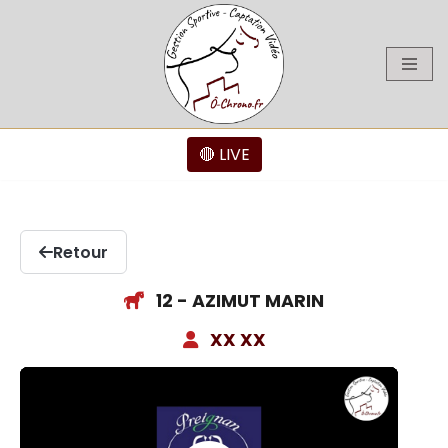
Aller
au
contenu
🔴 LIVE
Retour
12 - AZIMUT MARIN
XX XX