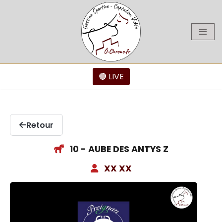
Aller
au
contenu
🔴 LIVE
Retour
10 - AUBE DES ANTYS Z
XX XX