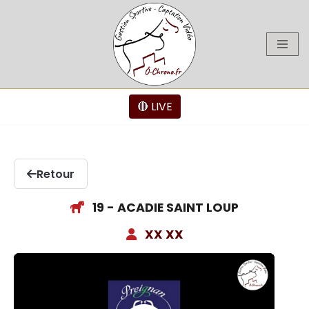
Aller
au
contenu
🔴 LIVE
Retour
19 - ACADIE SAINT LOUP
XX XX