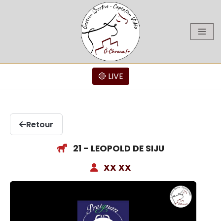
Aller
au
contenu
🔴 LIVE
Retour
21 - LEOPOLD DE SIJU
XX XX